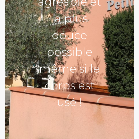
agréable et
la plus
douce
possible
même si le
corps est
usé !