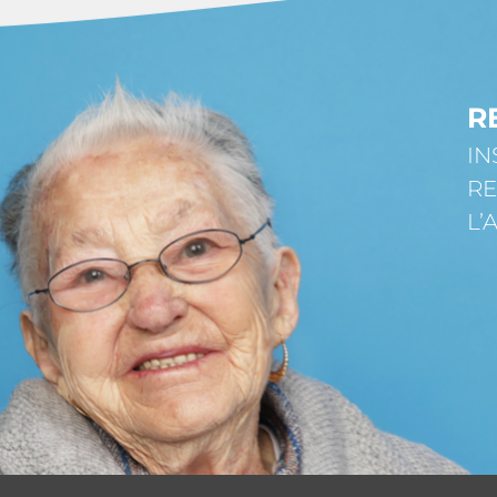
R
IN
RE
L’