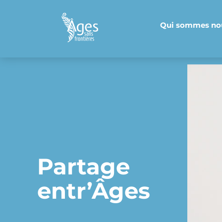
Skip
to
Qui sommes no
content
Partage
entr’Âges