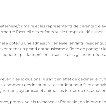
e maternelle/primaire et les représentants de parents d’élè
ermettre l’accueil des enfants sur le temps du déjeuner.
nnel a obtenu une adhésion générale (enfants, résidents, d
ier expriment un grand enthousiasme à l’idée de partager
ont apporter par leur présence sera le plus grand remède d
révenir les exclusions ; Il s’agit en effet de décliner le 
vidus, comment des inconnus s’accordent pour faire connai
gnement, dynamiser et animer les temps de restauration 
érence, promouvoir la tolérance et l’entraide ; en interve