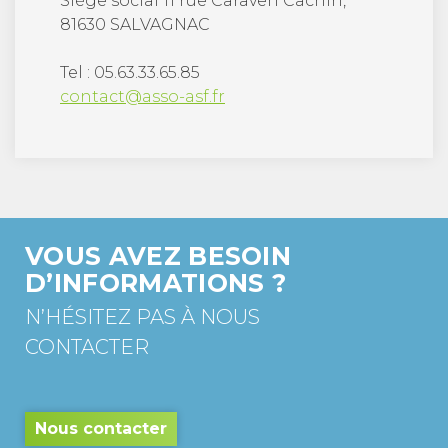
Siège social 11 rue Caraven Cachin,
81630 SALVAGNAC
Tel : 05.63.33.65.85
contact@asso-asf.fr
VOUS AVEZ BESOIN
D’INFORMATIONS ?
N’HÉSITEZ PAS À NOUS
CONTACTER
Nous contacter