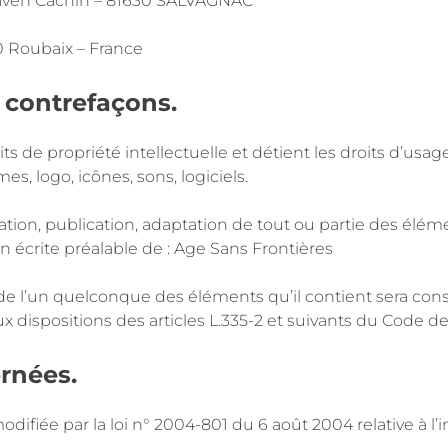
araven Cachin – 81630 SALVAGNAC
0 Roubaix – France
t contrefaçons.
ts de propriété intellectuelle et détient les droits d’usag
s, logo, icônes, sons, logiciels.
tion, publication, adaptation de tout ou partie des éléme
ion écrite préalable de : Age Sans Frontières
u de l’un quelconque des éléments qu’il contient sera co
ispositions des articles L.335-2 et suivants du Code de 
ernées.
ifiée par la loi n° 2004-801 du 6 août 2004 relative à l’in