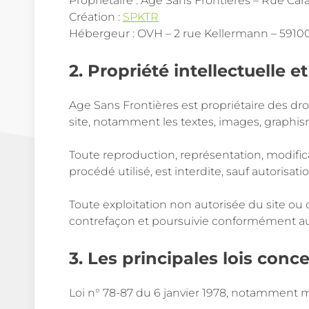
Propriétaire : Age Sans Frontières – Rue C
Création :
SPKTR
Hébergeur : OVH – 2 rue Kellermann – 5910
2. Propriété intellectuelle e
Age Sans Frontières est propriétaire des droi
site, notamment les textes, images, graphisme
Toute reproduction, représentation, modifica
procédé utilisé, est interdite, sauf autorisat
Toute exploitation non autorisée du site o
contrefaçon et poursuivie conformément aux d
3. Les principales lois conc
Loi n° 78-87 du 6 janvier 1978, notamment mod